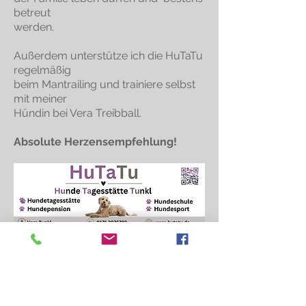
betreut
werden.
Außerdem unterstütze ich die HuTaTu
regelmäßig
beim Mantrailing und trainiere selbst
mit meiner
Hündin bei Vera Treibball.
Absolute Herzensempfehlung!