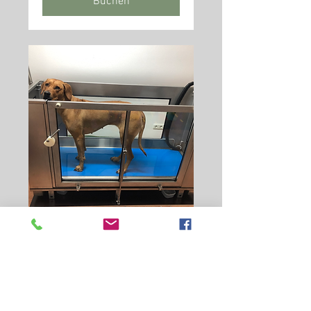
Buchen
Folgetermin inkl.
Unterwasserlaufband
Physiotherapeutische &
Osteopathische Behandlung inkl.
UWL.