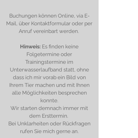
Buchungen können Online, via E-
Mail, über Kontaktformular oder per
Anruf vereinbart werden.
Hinweis:
Es finden keine
Folgetermine oder
Trainingstermine im
Unterwasserlaufband statt, ohne
dass ich mir vorab ein Bild von
Ihrem Tier machen und mit Ihnen
alle Möglichkeiten besprechen
konnte.
Wir starten demnach immer mit
dem Ersttermin.
Bei Unklarheiten oder Rückfragen
rufen Sie mich gerne an.