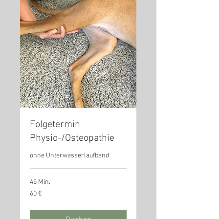
Folgetermin
Physio-/Osteopathie
ohne Unterwasserlaufband
45 Min.
60
60 €
Euro