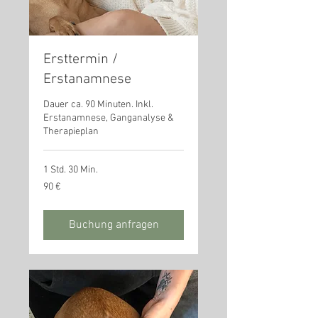
Ersttermin /
Erstanamnese
Dauer ca. 90 Minuten. Inkl.
Erstanamnese, Ganganalyse &
Therapieplan
1 Std. 30 Min.
90
90 €
Euro
Buchung anfragen