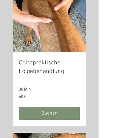
Chiropraktische
Folgebehandlung
30 Min.
60
60 €
Euro
Buchen