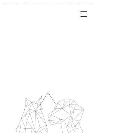
Tiertherapie
LEBENSWERT
Physiotherapie,
Chiropraktik &
Osteopathie
für Tiere mit
Unterwasserlaufband