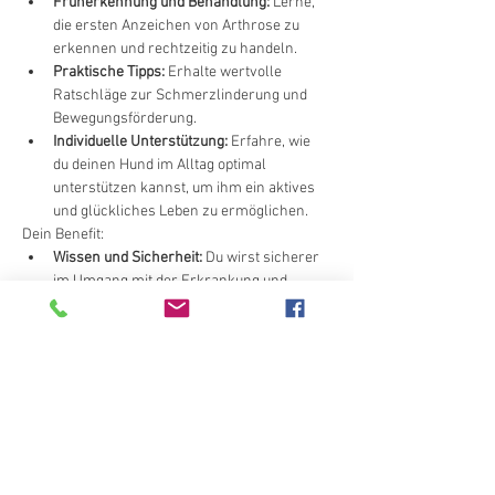
Früherkennung und Behandlung:
 Lerne, 
die ersten Anzeichen von Arthrose zu 
erkennen und rechtzeitig zu handeln.
Praktische Tipps:
 Erhalte wertvolle 
Ratschläge zur Schmerzlinderung und 
Bewegungsförderung.
Individuelle Unterstützung:
 Erfahre, wie 
du deinen Hund im Alltag optimal 
unterstützen kannst, um ihm ein aktives 
und glückliches Leben zu ermöglichen.
Dein Benefit:
Wissen und Sicherheit:
 Du wirst sicherer 
im Umgang mit der Erkrankung und 
kannst deinem Hund gezielt helfen.
Mehr anzeigen
Diese Veranstaltung teilen